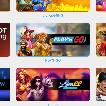
JILI GAMING
PLAYNGO
LIVE22