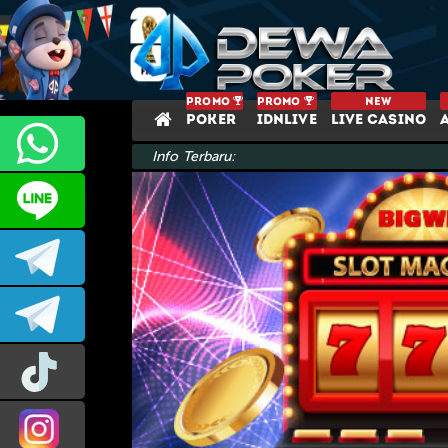
PROMO
PROMO
NEW
POKER
IDNLIVE
LIVE CASINO
-
Info Terbaru:
CS2DEWAPOKER
dewapoker_infoo
dewapoker_info
prmdewapkr
prmdewapkr