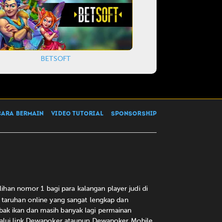
BETSOFT
CARA BERMAIN
VIDEO TUTORIAL
SPONSORSHIP
ilihan nomor 1 bagi para kalangan player judi di
taruhan online yang sangat lengkap dan
embak ikan dan masih banyak lagi permainan
alui link Dewapoker ataupun Dewapoker Mobile.