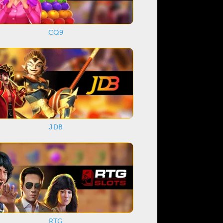
CQ9
JDB
RTG