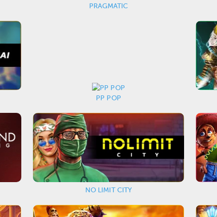
PRAGMATIC
PP POP
NO LIMIT CITY