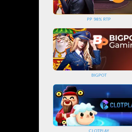
PP 98% RTP
BIGPOT
CLOTPLAY