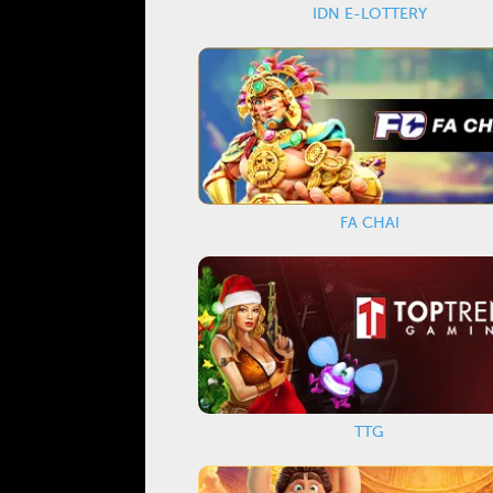
IDN E-LOTTERY
FA CHAI
TTG